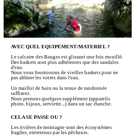
AVEC QUEL EQUIPEMENT/MATERIEL ?
Le calcaire des Bauges est glissant une fois mouillé.
Des baskets sont plus adhérentes que des sandales
d'eau.
Nous vous fournissons de vieilles baskets pour ne
pas abîmer les votres dans l'eau.
Un maillot de bain ou la tenue de randonnée
suffisent.
Nous prenons quelques supplément (appareils
photo, bijoux, serviette...) dans un sac étanche.
Si les contrastes de températures l'exigent, nous
CELA SE PASSE OU ?
avons des combinaisons légères pour les plus
frileux...
Les rivières de montagne sont des écosystèmes
fragiles, entretenus par les pêcheurs.